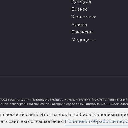
Культура
Бизнес
Экономика
Афиша
Вакансии
Медицина
022 Россия, г.Санкт-Петербург, ВН.ТЕР.Г. МУНИЦИПАЛЬНЫЙ ОКРУГ АПТЕКАРСКИЙ 
е СМИ в Федеральной службе по надзору в сфере связи, информационных технолог
ст"
ещаемости сайта. Это позволяет собирать анонимизи
ть сайт, вы соглашаетесь с
Политикой обработки пер
х Федеральным законом от 29 декабря 2010 года № 436-ФЗ «О защите детей от инф
зательна. Использование материалов mockva.ru в коммерческих целях без письме