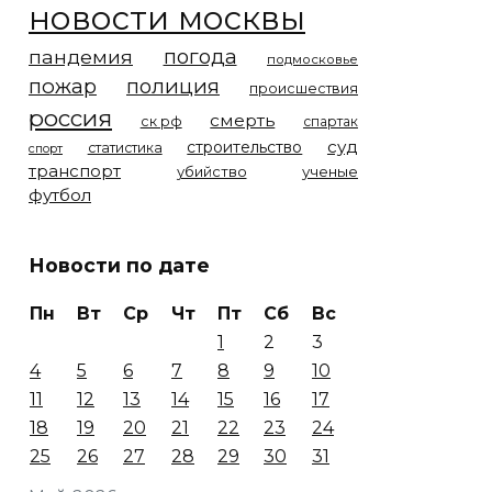
новости москвы
погода
пандемия
подмосковье
пожар
полиция
происшествия
россия
смерть
ск рф
спартак
суд
строительство
статистика
спорт
транспорт
убийство
ученые
футбол
Новости по дате
Пн
Вт
Ср
Чт
Пт
Сб
Вс
1
2
3
4
5
6
7
8
9
10
11
12
13
14
15
16
17
18
19
20
21
22
23
24
25
26
27
28
29
30
31