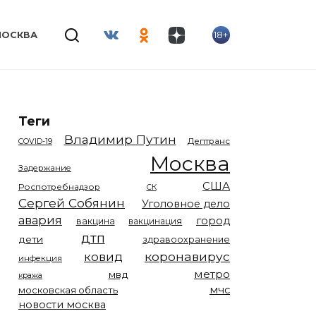
18+
МОСКВА
Теги
Владимир Путин
COVID-19
Дептранс
Москва
Задержание
США
Роспотребнадзор
СК
Сергей Собянин
Уголовное дело
авария
город
вакцина
вакцинация
дтп
дети
здравоохранение
коронавирус
ковид
инфекция
метро
мвд
кража
мчс
московская область
новости москва