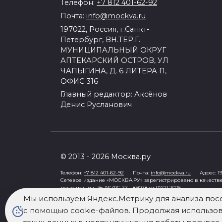
Телефон:
+7 812 401-62-92
Почта:
info@mockva.ru
197022, Россия, г.Санкт-
Петербург, ВН.ТЕР.Г.
МУНИЦИПАЛЬНЫЙ ОКРУГ
АПТЕКАРСКИЙ ОСТРОВ, УЛ
ЧАПЫГИНА, Д. 6 ЛИТЕРА П,
ОФИС 316
Главный редактор: Аксёнов
Денис Русланович
© 2013 - 2026 Москва.ру
Телефон:
+7 812 401-62-92
Почта:
info@mockva.ru
Адрес: 197
Сетевое издание «МОСКВА.РУ» зарегистрировано в качеств
регистрации: Эл № ФС 77 - 89028 от 07.02.2025
Учредитель: Общество с ограниченной ответственностью "Ро
Мы используем Яндекс.Метрику для анализа пос
Генеральный директор: Третьяков Олег Александрович
с помощью cookie-файлов. Продолжая использова
Знак информационной продукции в случаях, предусмотренны
При цитировании информации гиперссылка на mockva.ru обя