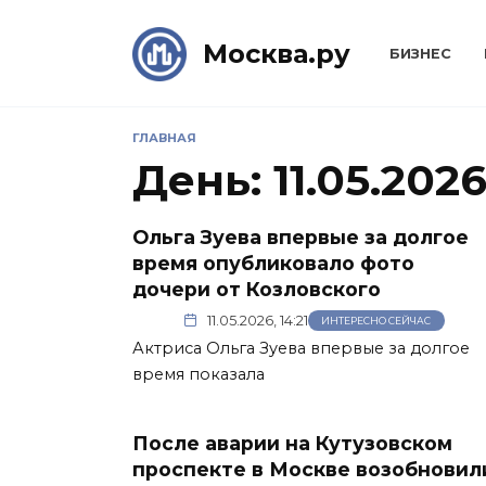
Skip
to
Москва.ру
БИЗНЕС
content
ГЛАВНАЯ
День:
11.05.202
Ольга Зуева впервые за долгое
время опубликовало фото
дочери от Козловского
11.05.2026, 14:21
ИНТЕРЕСНО СЕЙЧАС
Актриса Ольга Зуева впервые за долгое
время показала
После аварии на Кутузовском
проспекте в Москве возобновил