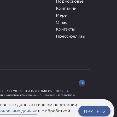
Подмосковье
Компании
Мэрия
О нас
Контакты
Пресс-релизы
18+
ОСТРОВ, УЛ ЧАПЫГИНА, Д. 6 ЛИТЕРА П, ОФИС 316
ий и массовых коммуникаций. Номер свидетельства о
рованные данные о вашем поведении
сональных данных
и с обработкой
ПРИНЯТЬ
ормации, причиняющей вред их здоровью и развитию» 18+.
нного разрешения издания не допускается.