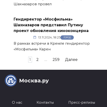
Шахназаров провел
Гендиректор «Мосфильма»
Шахназаров представил Путину
проект обновления киноконцерна
13.11.2024, 18:25
ГОРОД
В рамках встречи в Кремле гендиректор
«Мосфильма» Карен
Пагинация
1
2
…
259
Далее
записей
Москва.ру
О нас
Контакты
Пресс-релизы