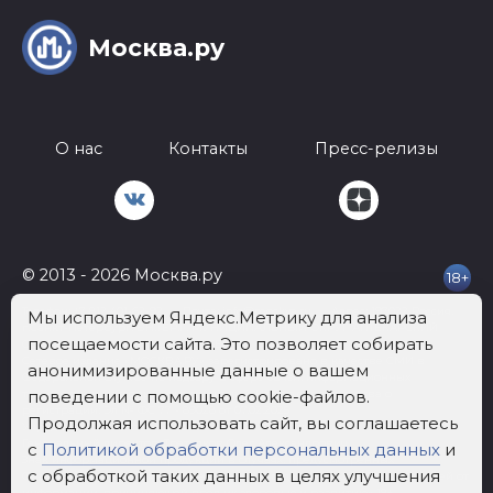
Москва.ру
О нас
Контакты
Пресс-релизы
© 2013 - 2026 Москва.ру
18+
Телефон:
+7 812 401-62-92
Почта:
info@mockva.ru
Адрес: 197022 Россия,
Мы используем Яндекс.Метрику для анализа
г.Санкт-Петербург, ВН.ТЕР.Г. МУНИЦИПАЛЬНЫЙ ОКРУГ АПТЕКАРСКИЙ
посещаемости сайта. Это позволяет собирать
ОСТРОВ, УЛ ЧАПЫГИНА, Д. 6 ЛИТЕРА П, ОФИС 316
Сетевое издание «МОСКВА.РУ» зарегистрировано в качестве СМИ в
анонимизированные данные о вашем
Федеральной службе по надзору в сфере связи, информационных
поведении с помощью cookie-файлов.
технологий и массовых коммуникаций. Номер свидетельства о
регистрации: Эл № ФС 77 - 89028 от 07.02.2025
Продолжая использовать сайт, вы соглашаетесь
Учредитель: Общество с ограниченной ответственностью "Рост"
Генеральный директор: Третьяков Олег Александрович
с
Политикой обработки персональных данных
и
Знак информационной продукции в случаях, предусмотренных
с обработкой таких данных в целях улучшения
Федеральным законом от 29 декабря 2010 года № 436-ФЗ «О защите детей от
информации, причиняющей вред их здоровью и развитию» 18+.