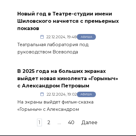
Новый год в Театре-студии имени
Шиловского начнется с премьерных
показов
22.12.2024, 19:48
АФИША
Театральная лаборатория под
руководством Всеволода
В 2025 года на больших экранах
выйдет новая кинолента «Горыныч»
с Александром Петровым
22.12.2024, 19:02
АФИША
На экраны выйдет фильм-сказка
«Горыныч» с Александром
Пагинация
1
2
…
40
Далее
записей