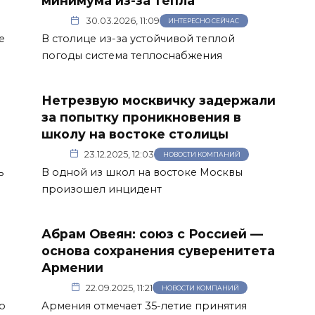
минимума из-за тепла
30.03.2026, 11:09
ИНТЕРЕСНО СЕЙЧАС
е
В столице из-за устойчивой теплой
погоды система теплоснабжения
Нетрезвую москвичку задержали
за попытку проникновения в
школу на востоке столицы
23.12.2025, 12:03
НОВОСТИ КОМПАНИЙ
ь
В одной из школ на востоке Москвы
произошел инцидент
Абрам Овеян: союз с Россией —
основа сохранения суверенитета
Армении
22.09.2025, 11:21
НОВОСТИ КОМПАНИЙ
о
Армения отмечает 35-летие принятия