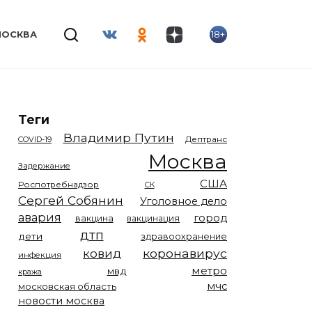
18+
МОСКВА
Теги
Владимир Путин
COVID-19
Дептранс
Москва
Задержание
США
Роспотребнадзор
СК
Сергей Собянин
Уголовное дело
авария
город
вакцина
вакцинация
дтп
дети
здравоохранение
коронавирус
ковид
инфекция
метро
мвд
кража
мчс
московская область
новости москва