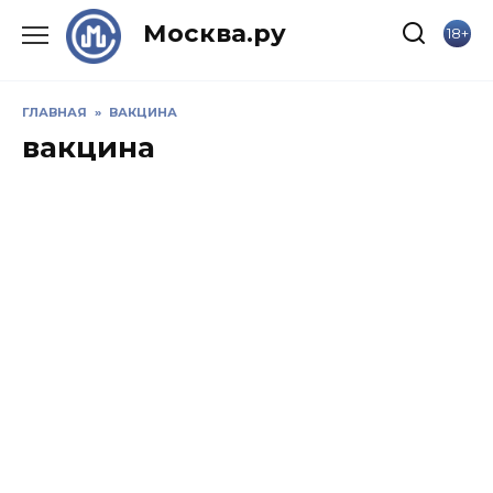
Skip
Москва.ру
18+
to
content
ГЛАВНАЯ
»
ВАКЦИНА
вакцина