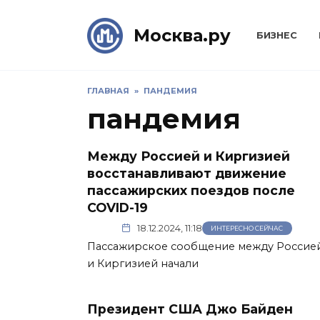
Skip
to
Москва.ру
БИЗНЕС
content
ГЛАВНАЯ
»
ПАНДЕМИЯ
пандемия
Между Россией и Киргизией
восстанавливают движение
пассажирских поездов после
COVID-19
18.12.2024, 11:18
ИНТЕРЕСНО СЕЙЧАС
Пассажирское сообщение между Россие
и Киргизией начали
Президент США Джо Байден