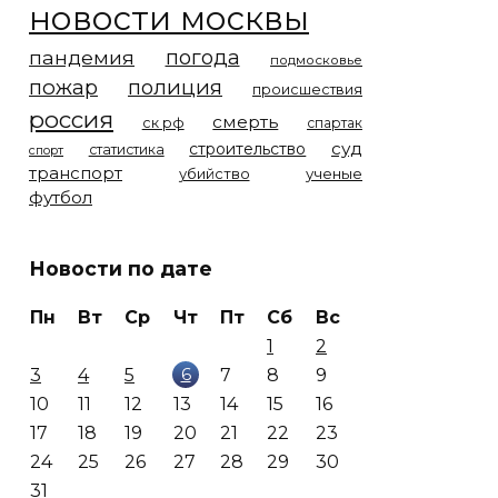
новости москвы
погода
пандемия
подмосковье
пожар
полиция
происшествия
россия
смерть
ск рф
спартак
суд
строительство
статистика
спорт
транспорт
убийство
ученые
футбол
Новости по дате
Пн
Вт
Ср
Чт
Пт
Сб
Вс
1
2
6
3
4
5
7
8
9
10
11
12
13
14
15
16
17
18
19
20
21
22
23
24
25
26
27
28
29
30
31