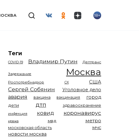
18+
МОСКВА
Теги
Владимир Путин
COVID-19
Дептранс
Москва
Задержание
США
Роспотребнадзор
СК
Сергей Собянин
Уголовное дело
авария
город
вакцина
вакцинация
дтп
дети
здравоохранение
коронавирус
ковид
инфекция
метро
мвд
кража
мчс
московская область
новости москва