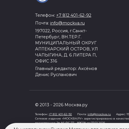
Телефон:
+7 812 401-62-92
Почта:
info@mockva.ru
197022, Россия, г.Санкт-
Петербург, ВН.ТЕР.Г.
МУНИЦИПАЛЬНЫЙ ОКРУГ
АПТЕКАРСКИЙ ОСТРОВ, УЛ
ЧАПЫГИНА, Д. 6 ЛИТЕРА П,
ОФИС 316
Главный редактор: Аксёнов
Денис Русланович
© 2013 - 2026 Москва.ру
Телефон:
+7 812 401-62-92
Почта:
info@mockva.ru
Адрес: 197
Сетевое издание «МОСКВА.РУ» зарегистрировано в качеств
регистрации: Эл № ФС 77 - 89028 от 07.02.2025
Учредитель: Общество с ограниченной ответственностью "Ро