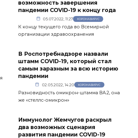
возможность завершения
пандемии COVID-19 к концу года
05.07.2022, 11:27
КОРОНАВИРУС
К концу текущего года во Всемирной
организации здравоохранения
В Роспотребнадзоре назвали
штамм СOVID-19, который стал
самым заразным за всю историю
пандемии
я
02.05.2022, 14:20
КОРОНАВИРУС
Разновидность омикрон-штамма BA.2, она
же «стеллс-омикрон»
Иммунолог Жемчугов раскрыл
два возможных сценария
развития пандемии COVID-19