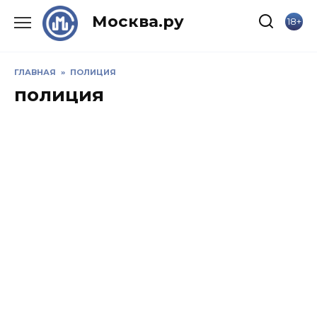
Skip
Москва.ру
18+
to
content
ГЛАВНАЯ
»
ПОЛИЦИЯ
полиция