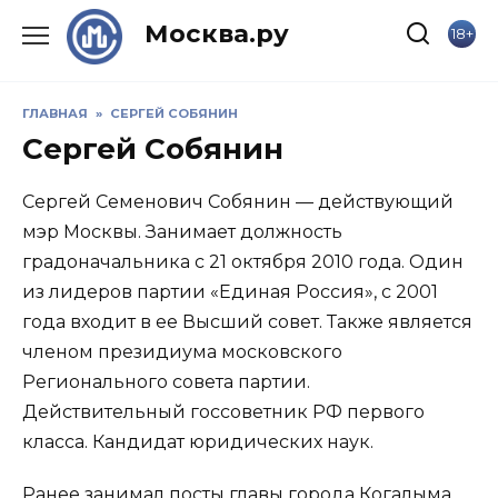
Skip
Москва.ру
18+
to
content
ГЛАВНАЯ
»
СЕРГЕЙ СОБЯНИН
Сергей Собянин
Сергей Семенович Собянин — действующий
мэр Москвы. Занимает должность
градоначальника с 21 октября 2010 года. Один
из лидеров партии «Единая Россия», с 2001
года входит в ее Высший совет. Также является
членом президиума московского
Регионального совета партии.
Действительный госсоветник РФ первого
класса. Кандидат юридических наук.
Ранее занимал посты главы города Когалыма