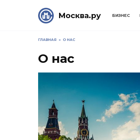
Skip
to
Москва.ру
БИЗНЕС
content
ГЛАВНАЯ
»
О НАС
О нас