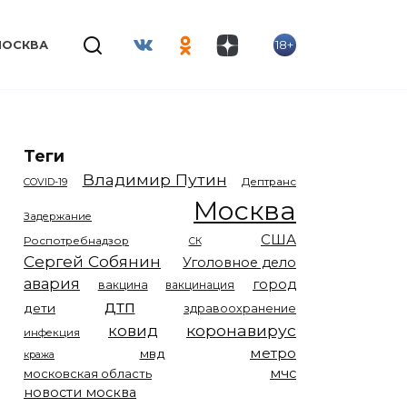
18+
МОСКВА
Теги
Владимир Путин
COVID-19
Дептранс
Москва
Задержание
США
Роспотребнадзор
СК
Сергей Собянин
Уголовное дело
авария
город
вакцина
вакцинация
дтп
дети
здравоохранение
коронавирус
ковид
инфекция
метро
мвд
кража
мчс
московская область
новости москва