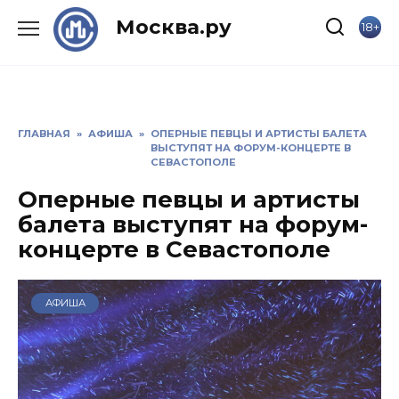
Skip
Москва.ру
18+
to
content
ГЛАВНАЯ
»
АФИША
»
ОПЕРНЫЕ ПЕВЦЫ И АРТИСТЫ БАЛЕТА
ВЫСТУПЯТ НА ФОРУМ-КОНЦЕРТЕ В
СЕВАСТОПОЛЕ
Оперные певцы и артисты
балета выступят на форум-
концерте в Севастополе
АФИША