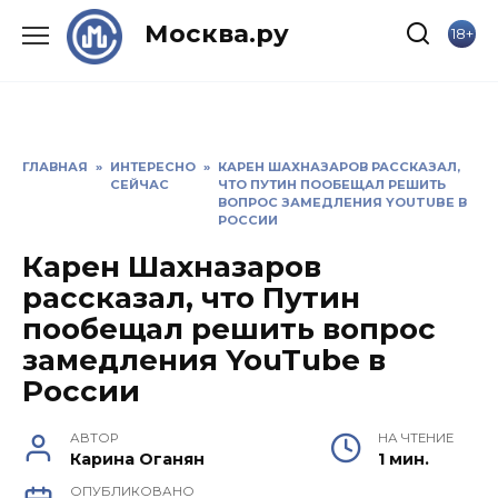
Skip
Москва.ру
18+
to
content
ГЛАВНАЯ
»
ИНТЕРЕСНО
»
КАРЕН ШАХНАЗАРОВ РАССКАЗАЛ,
СЕЙЧАС
ЧТО ПУТИН ПООБЕЩАЛ РЕШИТЬ
ВОПРОС ЗАМЕДЛЕНИЯ YOUTUBE В
РОССИИ
Карен Шахназаров
рассказал, что Путин
пообещал решить вопрос
замедления YouTube в
России
АВТОР
НА ЧТЕНИЕ
Карина Оганян
1 мин.
ОПУБЛИКОВАНО