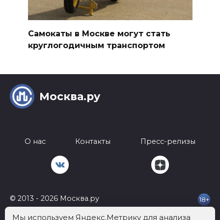
Самокаты в Москве могут стать
круглогодичным транспортом
Москва.ру
О нас
Контакты
Пресс-релизы
© 2013 - 2026 Москва.ру
18+
Телефон:
+7 812 401-62-92
Почта:
info@mockva.ru
Адрес: 197022 Россия,
Мы используем Яндекс.Метрику для анализа