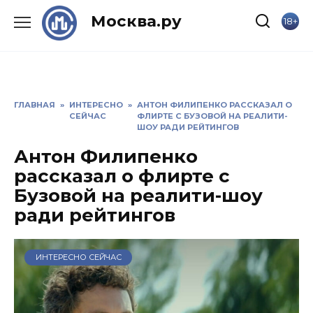
Skip
Москва.ру
18+
to
content
ГЛАВНАЯ
»
ИНТЕРЕСНО
»
АНТОН ФИЛИПЕНКО РАССКАЗАЛ О
СЕЙЧАС
ФЛИРТЕ С БУЗОВОЙ НА РЕАЛИТИ-
ШОУ РАДИ РЕЙТИНГОВ
Антон Филипенко
рассказал о флирте с
Бузовой на реалити-шоу
ради рейтингов
ИНТЕРЕСНО СЕЙЧАС