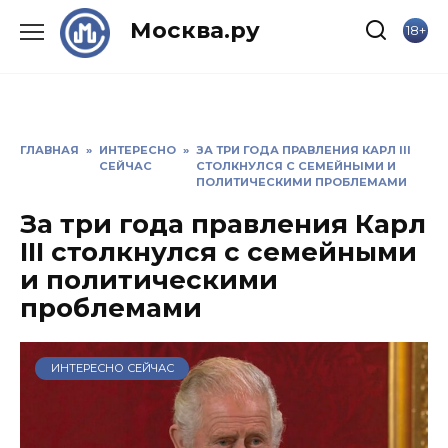
Skip
Москва.ру
18+
to
content
ГЛАВНАЯ
»
ИНТЕРЕСНО
»
ЗА ТРИ ГОДА ПРАВЛЕНИЯ КАРЛ III
СЕЙЧАС
СТОЛКНУЛСЯ С СЕМЕЙНЫМИ И
ПОЛИТИЧЕСКИМИ ПРОБЛЕМАМИ
За три года правления Карл
III столкнулся с семейными
и политическими
проблемами
ИНТЕРЕСНО СЕЙЧАС