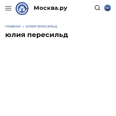
Skip
Москва.ру
18+
to
content
ГЛАВНАЯ
»
ЮЛИЯ ПЕРЕСИЛЬД
юлия пересильд