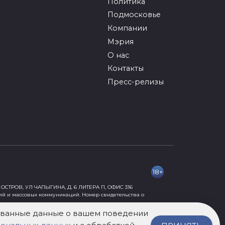
Политика
Подмосковье
Компании
Мэрия
О нас
Контакты
Пресс-релизы
18+
ОСТРОВ, УЛ ЧАПЫГИНА, Д. 6 ЛИТЕРА П, ОФИС 316
ий и массовых коммуникаций. Номер свидетельства о
рованные данные о вашем поведении
ормации, причиняющей вред их здоровью и развитию» 18+.