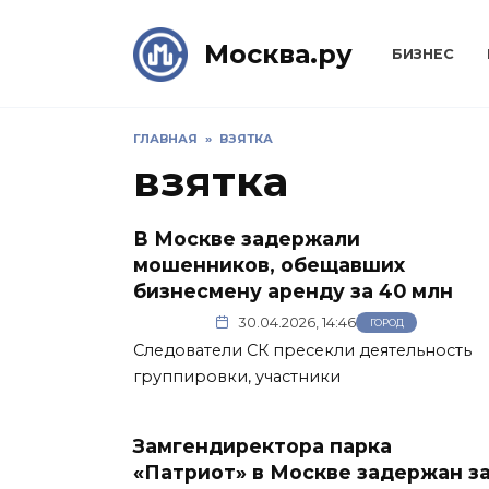
Skip
to
Москва.ру
БИЗНЕС
content
ГЛАВНАЯ
»
ВЗЯТКА
взятка
В Москве задержали
мошенников, обещавших
бизнесмену аренду за 40 млн
30.04.2026, 14:46
ГОРОД
Следователи СК пресекли деятельность
группировки, участники
Замгендиректора парка
«Патриот» в Москве задержан з