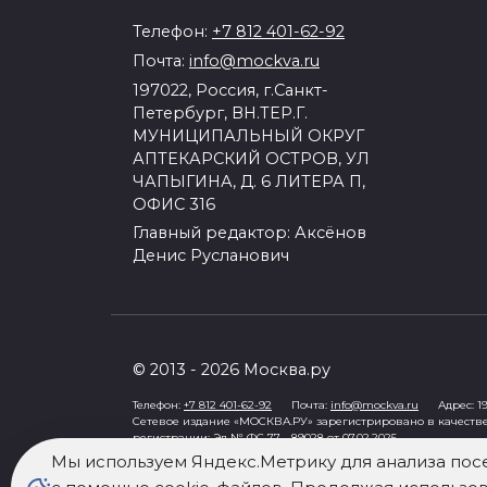
Телефон:
+7 812 401-62-92
Почта:
info@mockva.ru
197022, Россия, г.Санкт-
Петербург, ВН.ТЕР.Г.
МУНИЦИПАЛЬНЫЙ ОКРУГ
АПТЕКАРСКИЙ ОСТРОВ, УЛ
ЧАПЫГИНА, Д. 6 ЛИТЕРА П,
ОФИС 316
Главный редактор: Аксёнов
Денис Русланович
© 2013 - 2026 Москва.ру
Телефон:
+7 812 401-62-92
Почта:
info@mockva.ru
Адрес: 197
Сетевое издание «МОСКВА.РУ» зарегистрировано в качеств
регистрации: Эл № ФС 77 - 89028 от 07.02.2025
Учредитель: Общество с ограниченной ответственностью "Ро
Мы используем Яндекс.Метрику для анализа пос
Генеральный директор: Третьяков Олег Александрович
Знак информационной продукции в случаях, предусмотренны