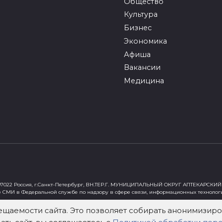
Общество
Культура
Бизнес
Экономика
Афиша
Вакансии
Медицина
022 Россия, г.Санкт-Петербург, ВН.ТЕР.Г. МУНИЦИПАЛЬНЫЙ ОКРУГ АПТЕКАРСКИЙ 
е СМИ в Федеральной службе по надзору в сфере связи, информационных технолог
ст"
ещаемости сайта. Это позволяет собирать анонимизи
х Федеральным законом от 29 декабря 2010 года № 436-ФЗ «О защите детей от инф