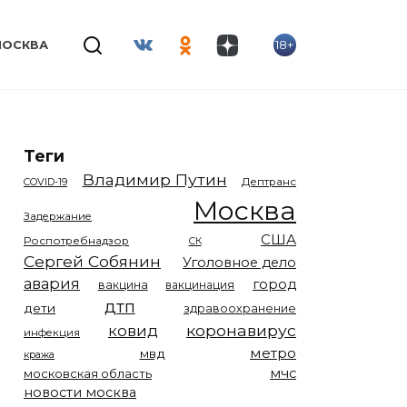
18+
МОСКВА
Теги
Владимир Путин
COVID-19
Дептранс
Москва
Задержание
США
Роспотребнадзор
СК
Сергей Собянин
Уголовное дело
авария
город
вакцина
вакцинация
дтп
дети
здравоохранение
коронавирус
ковид
инфекция
метро
мвд
кража
мчс
московская область
новости москва