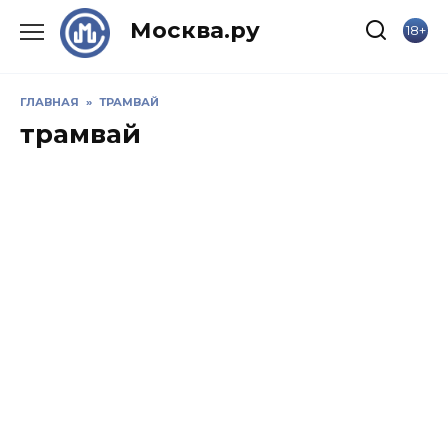
Skip
Москва.ру
18+
to
content
ГЛАВНАЯ
»
ТРАМВАЙ
трамвай