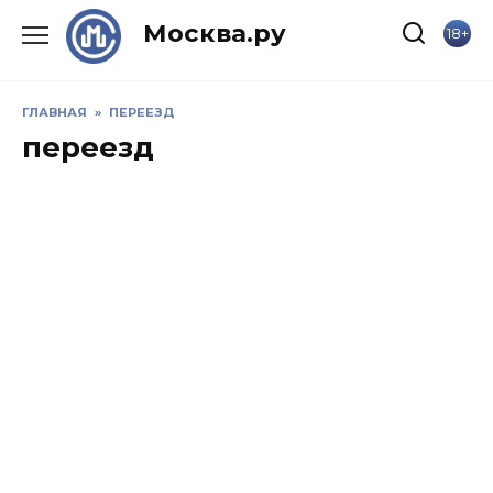
Skip
Москва.ру
18+
to
content
ГЛАВНАЯ
»
ПЕРЕЕЗД
переезд