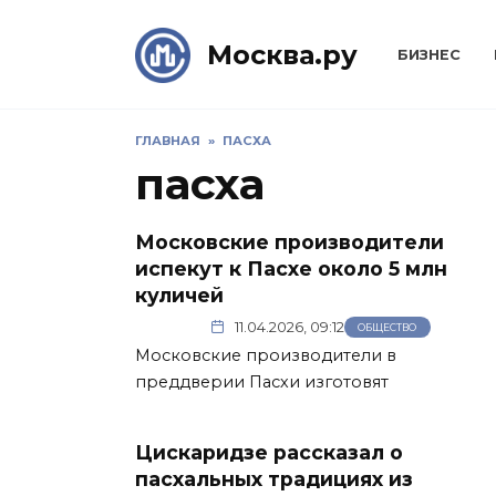
Skip
to
Москва.ру
БИЗНЕС
content
ГЛАВНАЯ
»
ПАСХА
пасха
Московские производители
испекут к Пасхе около 5 млн
куличей
11.04.2026, 09:12
ОБЩЕСТВО
Московские производители в
преддверии Пасхи изготовят
Цискаридзе рассказал о
пасхальных традициях из