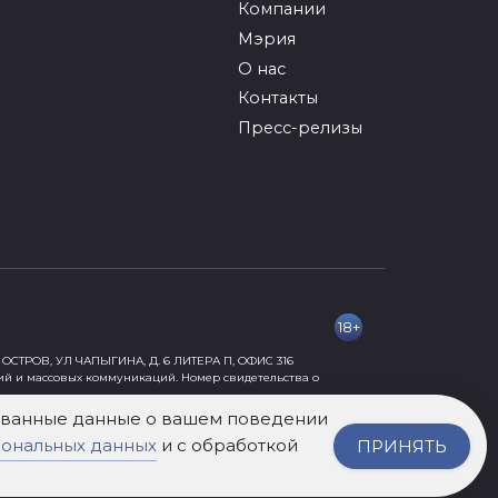
Компании
Мэрия
О нас
Контакты
Пресс-релизы
18+
ОСТРОВ, УЛ ЧАПЫГИНА, Д. 6 ЛИТЕРА П, ОФИС 316
ий и массовых коммуникаций. Номер свидетельства о
рованные данные о вашем поведении
сональных данных
и с обработкой
ПРИНЯТЬ
ормации, причиняющей вред их здоровью и развитию» 18+.
нного разрешения издания не допускается.