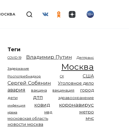
18+
МОСКВА
Теги
Владимир Путин
COVID-19
Дептранс
Москва
Задержание
США
Роспотребнадзор
СК
Сергей Собянин
Уголовное дело
авария
город
вакцина
вакцинация
дтп
дети
здравоохранение
коронавирус
ковид
инфекция
метро
мвд
кража
мчс
московская область
новости москва