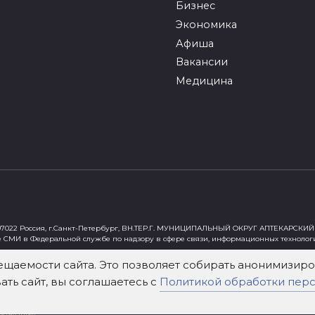
Бизнес
Экономика
Афиша
Вакансии
Медицина
022 Россия, г.Санкт-Петербург, ВН.ТЕР.Г. МУНИЦИПАЛЬНЫЙ ОКРУГ АПТЕКАРСКИЙ 
е СМИ в Федеральной службе по надзору в сфере связи, информационных технолог
ст"
ещаемости сайта. Это позволяет собирать анонимизи
ть сайт, вы соглашаетесь с
Политикой обработки пер
х Федеральным законом от 29 декабря 2010 года № 436-ФЗ «О защите детей от инф
зательна. Использование материалов mockva.ru в коммерческих целях без письме
тах infox