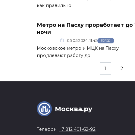
как правильно
Метро на Пасху проработает до 
ночи
05.05.2024, 11:45
ГОРОД
Московское метро и МЦК на Пасху
продлевают работу до
Пагинация
1
2
записей
Москва.ру
Телефон:
+7 812 401-62-92