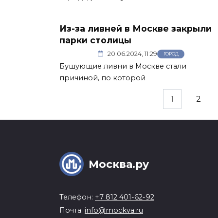
Из-за ливней в Москве закрыли
парки столицы
20.06.2024, 11:29
ГОРОД
Бушующие ливни в Москве стали
причиной, по которой
Пагинация
1
2
записей
Москва.ру
Телефон:
+7 812 401-62-92
Почта:
info@mockva.ru