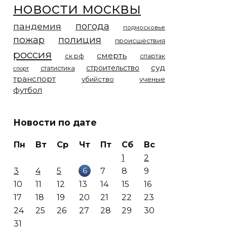
новости москвы
погода
пандемия
подмосковье
пожар
полиция
происшествия
россия
смерть
ск рф
спартак
суд
строительство
статистика
спорт
транспорт
убийство
ученые
футбол
Новости по дате
Пн
Вт
Ср
Чт
Пт
Сб
Вс
1
2
6
3
4
5
7
8
9
10
11
12
13
14
15
16
17
18
19
20
21
22
23
24
25
26
27
28
29
30
31