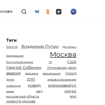
18+
МОСКВА
Теги
Владимир Путин
COVID-19
Дептранс
Москва
Задержание
США
Роспотребнадзор
СК
Сергей Собянин
Уголовное дело
авария
город
вакцина
вакцинация
дтп
дети
здравоохранение
коронавирус
ковид
инфекция
метро
мвд
кража
мчс
московская область
новости москва