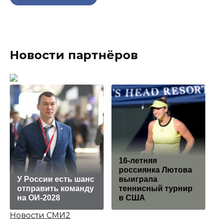
Новости партнёров
16-летняя
россиянка Лютова
У России есть шанс
выиграла
отправить команду
теннисный турнир
на ОИ-2028
в США
Новости СМИ2