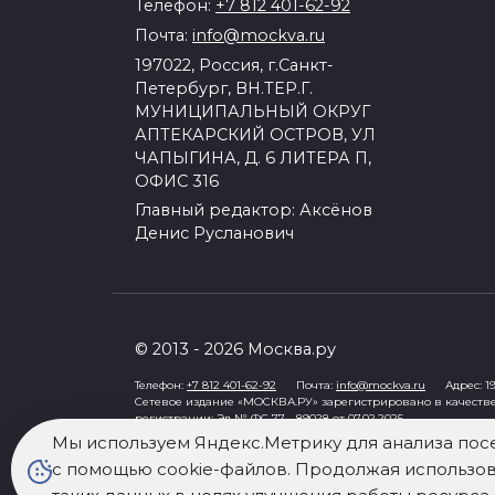
Телефон:
+7 812 401-62-92
Почта:
info@mockva.ru
197022, Россия, г.Санкт-
Петербург, ВН.ТЕР.Г.
МУНИЦИПАЛЬНЫЙ ОКРУГ
АПТЕКАРСКИЙ ОСТРОВ, УЛ
ЧАПЫГИНА, Д. 6 ЛИТЕРА П,
ОФИС 316
Главный редактор: Аксёнов
Денис Русланович
© 2013 - 2026 Москва.ру
Телефон:
+7 812 401-62-92
Почта:
info@mockva.ru
Адрес: 197
Сетевое издание «МОСКВА.РУ» зарегистрировано в качеств
регистрации: Эл № ФС 77 - 89028 от 07.02.2025
Учредитель: Общество с ограниченной ответственностью "Ро
Мы используем Яндекс.Метрику для анализа пос
Генеральный директор: Третьяков Олег Александрович
с помощью cookie-файлов. Продолжая использова
Знак информационной продукции в случаях, предусмотренны
При цитировании информации гиперссылка на mockva.ru обя