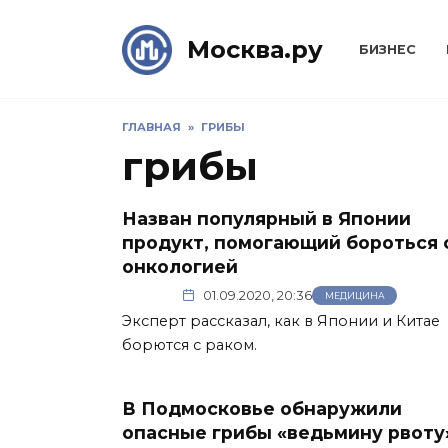
Skip
to
Москва.ру
БИЗНЕС
content
ГЛАВНАЯ
»
ГРИБЫ
грибы
Назван популярный в Японии
продукт, помогающий бороться 
онкологией
01.09.2020, 20:36
МЕДИЦИНА
Эксперт рассказал, как в Японии и Китае
борются с раком.
В Подмосковье обнаружили
опасные грибы «ведьмину рвоту