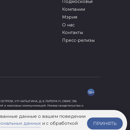
Подмосковье
Компании
Мэрия
О нас
Контакты
Пресс-релизы
18+
ОСТРОВ, УЛ ЧАПЫГИНА, Д. 6 ЛИТЕРА П, ОФИС 316
ий и массовых коммуникаций. Номер свидетельства о
рованные данные о вашем поведении
сональных данных
и с обработкой
ПРИНЯТЬ
ормации, причиняющей вред их здоровью и развитию» 18+.
нного разрешения издания не допускается.