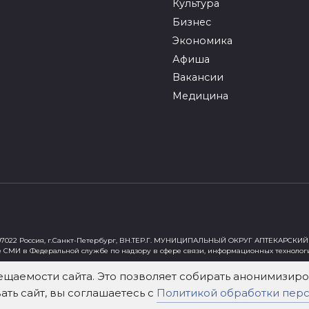
Культура
Бизнес
Экономика
Афиша
Вакансии
Медицина
022 Россия, г.Санкт-Петербург, ВН.ТЕР.Г. МУНИЦИПАЛЬНЫЙ ОКРУГ АПТЕКАРСКИЙ 
е СМИ в Федеральной службе по надзору в сфере связи, информационных технолог
ст"
ещаемости сайта. Это позволяет собирать анонимизи
ть сайт, вы соглашаетесь с
Политикой обработки пер
х Федеральным законом от 29 декабря 2010 года № 436-ФЗ «О защите детей от инф
зательна. Использование материалов mockva.ru в коммерческих целях без письме