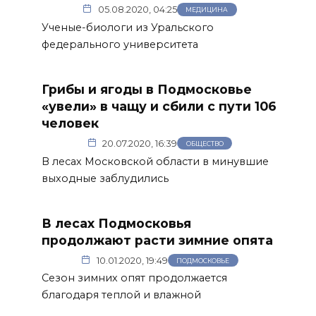
05.08.2020, 04:25
МЕДИЦИНА
Ученые-биологи из Уральского
федерального университета
Грибы и ягоды в Подмосковье
«увели» в чащу и сбили с пути 106
человек
20.07.2020, 16:39
ОБЩЕСТВО
В лесах Московской области в минувшие
выходные заблудились
В лесах Подмосковья
продолжают расти зимние опята
10.01.2020, 19:49
ПОДМОСКОВЬЕ
Сезон зимних опят продолжается
благодаря теплой и влажной