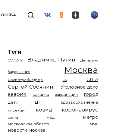
18+
МОСКВА
Теги
Владимир Путин
COVID-19
Дептранс
Москва
Задержание
США
Роспотребнадзор
СК
Сергей Собянин
Уголовное дело
авария
город
вакцина
вакцинация
дтп
дети
здравоохранение
коронавирус
ковид
инфекция
метро
мвд
кража
мчс
московская область
новости москва