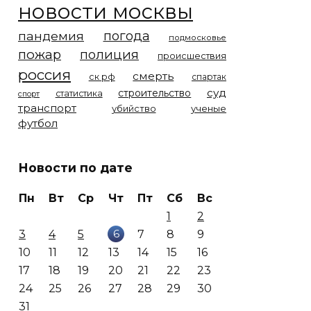
новости москвы
погода
пандемия
подмосковье
пожар
полиция
происшествия
россия
смерть
ск рф
спартак
суд
строительство
статистика
спорт
транспорт
убийство
ученые
футбол
Новости по дате
Пн
Вт
Ср
Чт
Пт
Сб
Вс
1
2
6
3
4
5
7
8
9
10
11
12
13
14
15
16
17
18
19
20
21
22
23
24
25
26
27
28
29
30
31