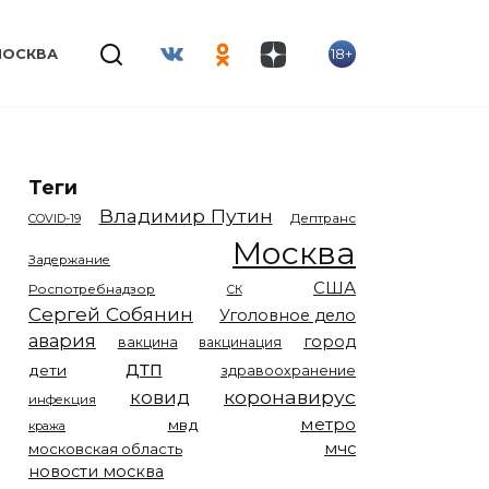
18+
МОСКВА
Теги
Владимир Путин
COVID-19
Дептранс
Москва
Задержание
США
Роспотребнадзор
СК
Сергей Собянин
Уголовное дело
авария
город
вакцина
вакцинация
дтп
дети
здравоохранение
коронавирус
ковид
инфекция
метро
мвд
кража
мчс
московская область
новости москва