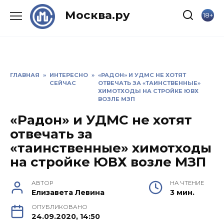
Skip
Москва.ру
18+
to
content
ГЛАВНАЯ
»
ИНТЕРЕСНО
»
«РАДОН» И УДМС НЕ ХОТЯТ
СЕЙЧАС
ОТВЕЧАТЬ ЗА «ТАИНСТВЕННЫЕ»
ХИМОТХОДЫ НА СТРОЙКЕ ЮВХ
ВОЗЛЕ МЗП
«Радон» и УДМС не хотят
отвечать за
«таинственные» химотходы
на стройке ЮВХ возле МЗП
АВТОР
НА ЧТЕНИЕ
Елизавета Левина
3 мин.
ОПУБЛИКОВАНО
24.09.2020, 14:50