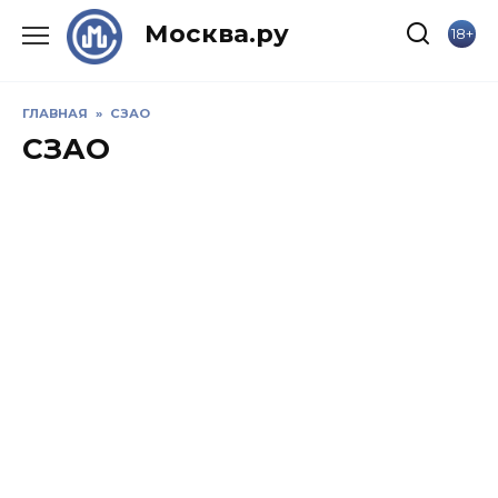
Skip
Москва.ру
18+
to
content
ГЛАВНАЯ
»
СЗАО
СЗАО