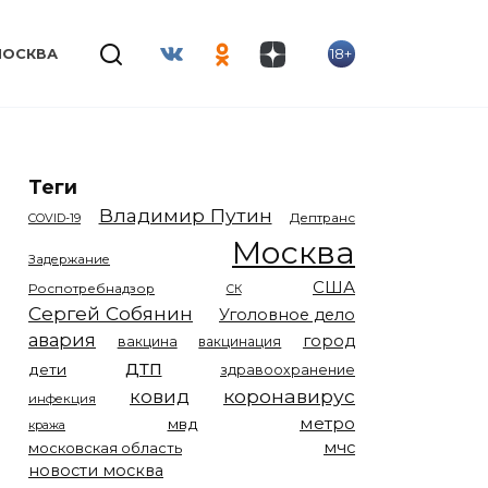
18+
МОСКВА
Теги
Владимир Путин
COVID-19
Дептранс
Москва
Задержание
США
Роспотребнадзор
СК
Сергей Собянин
Уголовное дело
авария
город
вакцина
вакцинация
дтп
дети
здравоохранение
коронавирус
ковид
инфекция
метро
мвд
кража
мчс
московская область
новости москва