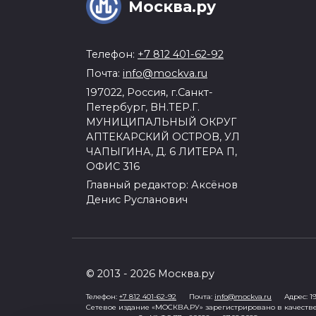
Москва.ру
Телефон:
+7 812 401-62-92
Почта:
info@mockva.ru
197022, Россия, г.Санкт-
Петербург, ВН.ТЕР.Г.
МУНИЦИПАЛЬНЫЙ ОКРУГ
АПТЕКАРСКИЙ ОСТРОВ, УЛ
ЧАПЫГИНА, Д. 6 ЛИТЕРА П,
ОФИС 316
Главный редактор: Аксёнов
Денис Русланович
© 2013 - 2026 Москва.ру
Телефон:
+7 812 401-62-92
Почта:
info@mockva.ru
Адрес: 197
Сетевое издание «МОСКВА.РУ» зарегистрировано в качеств