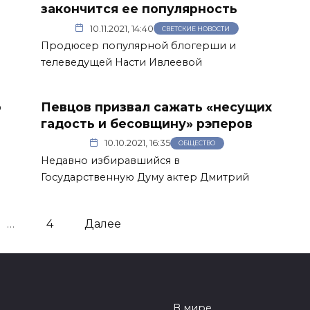
закончится ее популярность
10.11.2021, 14:40
СВЕТСКИЕ НОВОСТИ
Продюсер популярной блогерши и
телеведущей Насти Ивлеевой
о
Певцов призвал сажать «несущих
гадость и бесовщину» рэперов
10.10.2021, 16:35
ОБЩЕСТВО
Недавно избиравшийся в
Государственную Думу актер Дмитрий
…
4
Далее
В мире