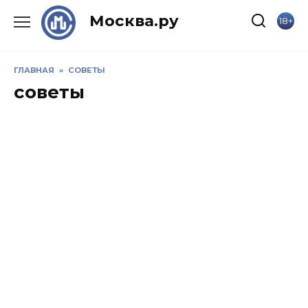
Skip
Москва.ру
18+
to
content
ГЛАВНАЯ
»
СОВЕТЫ
советы