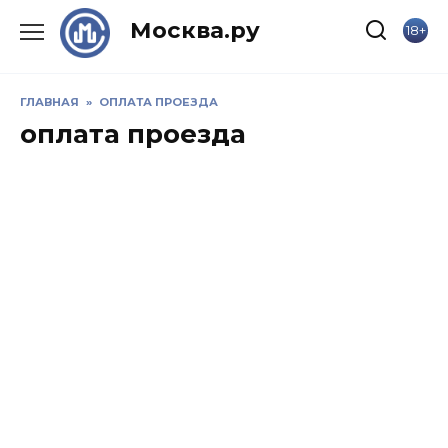
Skip
Москва.ру
18+
to
content
ГЛАВНАЯ
»
ОПЛАТА ПРОЕЗДА
оплата проезда