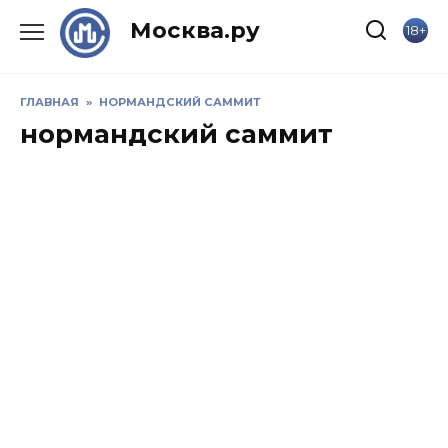
Skip
Москва.ру
18+
to
content
ГЛАВНАЯ
»
НОРМАНДСКИЙ САММИТ
нормандский саммит