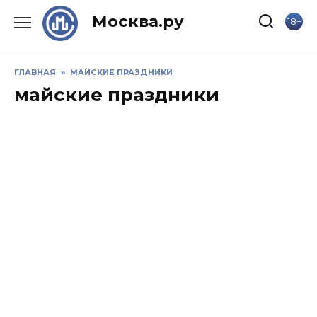
Skip
Москва.ру
18+
to
content
ГЛАВНАЯ
»
МАЙСКИЕ ПРАЗДНИКИ
майские праздники