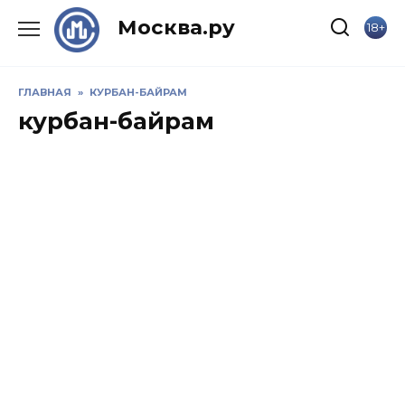
Skip
Москва.ру
18+
to
content
ГЛАВНАЯ
»
КУРБАН-БАЙРАМ
курбан-байрам