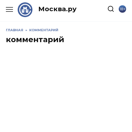
Skip
Москва.ру
18+
to
content
ГЛАВНАЯ
»
КОММЕНТАРИЙ
комментарий