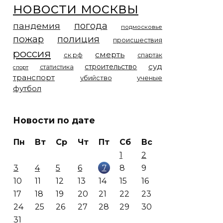
новости москвы
погода
пандемия
подмосковье
пожар
полиция
происшествия
россия
смерть
ск рф
спартак
суд
строительство
статистика
спорт
транспорт
убийство
ученые
футбол
Новости по дате
Пн
Вт
Ср
Чт
Пт
Сб
Вс
1
2
7
3
4
5
6
8
9
10
11
12
13
14
15
16
17
18
19
20
21
22
23
24
25
26
27
28
29
30
31