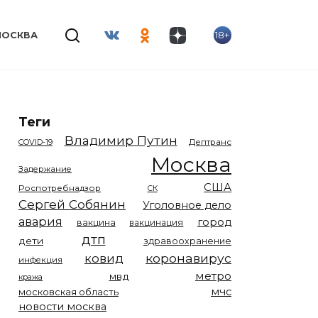
18+
МОСКВА
Теги
Владимир Путин
COVID-19
Дептранс
Москва
Задержание
США
Роспотребнадзор
СК
Сергей Собянин
Уголовное дело
авария
город
вакцина
вакцинация
дтп
дети
здравоохранение
коронавирус
ковид
инфекция
метро
мвд
кража
мчс
московская область
новости москва