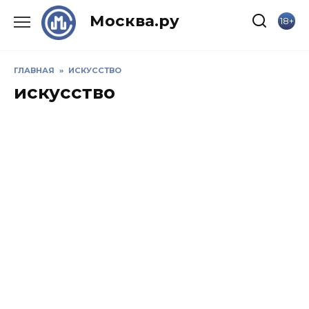
Skip
Москва.ру
18+
to
content
ГЛАВНАЯ
»
ИСКУССТВО
искусство