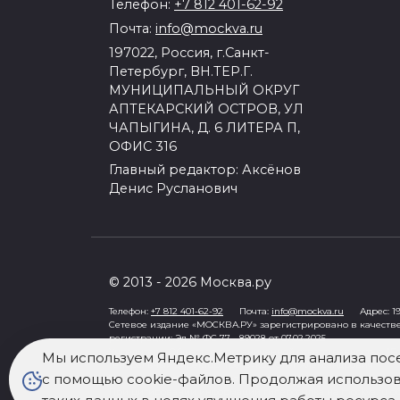
Телефон:
+7 812 401-62-92
Почта:
info@mockva.ru
197022, Россия, г.Санкт-
Петербург, ВН.ТЕР.Г.
МУНИЦИПАЛЬНЫЙ ОКРУГ
АПТЕКАРСКИЙ ОСТРОВ, УЛ
ЧАПЫГИНА, Д. 6 ЛИТЕРА П,
ОФИС 316
Главный редактор: Аксёнов
Денис Русланович
© 2013 - 2026 Москва.ру
Телефон:
+7 812 401-62-92
Почта:
info@mockva.ru
Адрес: 197
Сетевое издание «МОСКВА.РУ» зарегистрировано в качеств
регистрации: Эл № ФС 77 - 89028 от 07.02.2025
Учредитель: Общество с ограниченной ответственностью "Ро
Мы используем Яндекс.Метрику для анализа пос
Генеральный директор: Третьяков Олег Александрович
с помощью cookie-файлов. Продолжая использова
Знак информационной продукции в случаях, предусмотренны
При цитировании информации гиперссылка на mockva.ru обя