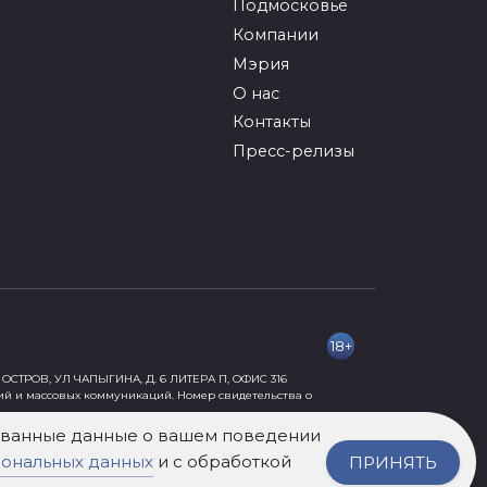
Подмосковье
Компании
Мэрия
О нас
Контакты
Пресс-релизы
18+
ОСТРОВ, УЛ ЧАПЫГИНА, Д. 6 ЛИТЕРА П, ОФИС 316
ий и массовых коммуникаций. Номер свидетельства о
рованные данные о вашем поведении
сональных данных
и с обработкой
ПРИНЯТЬ
ормации, причиняющей вред их здоровью и развитию» 18+.
нного разрешения издания не допускается.