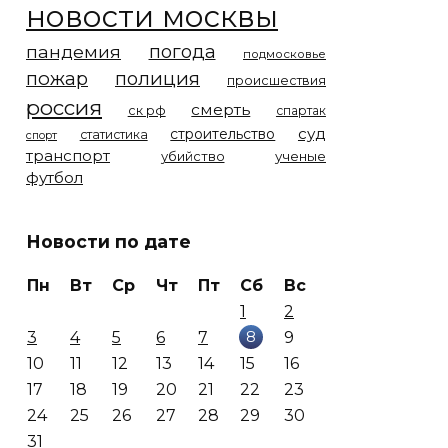
новости москвы
погода
пандемия
подмосковье
пожар
полиция
происшествия
россия
смерть
ск рф
спартак
суд
строительство
статистика
спорт
транспорт
убийство
ученые
футбол
Новости по дате
Пн
Вт
Ср
Чт
Пт
Сб
Вс
1
2
8
3
4
5
6
7
9
10
11
12
13
14
15
16
17
18
19
20
21
22
23
24
25
26
27
28
29
30
31