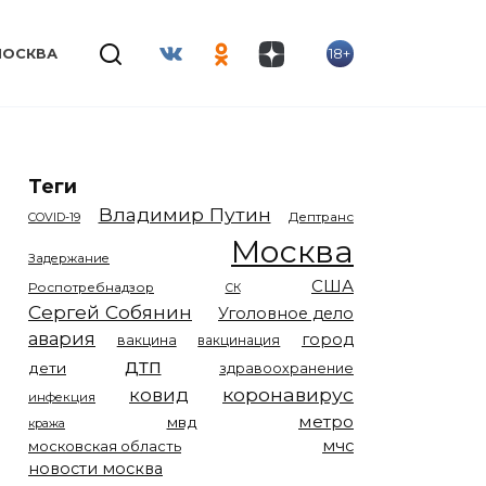
18+
МОСКВА
Теги
Владимир Путин
COVID-19
Дептранс
Москва
Задержание
США
Роспотребнадзор
СК
Сергей Собянин
Уголовное дело
авария
город
вакцина
вакцинация
дтп
дети
здравоохранение
коронавирус
ковид
инфекция
метро
мвд
кража
мчс
московская область
новости москва