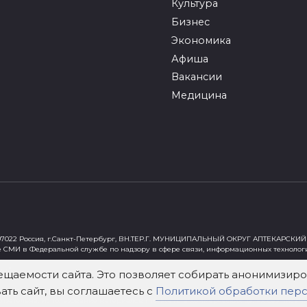
Культура
Бизнес
Экономика
Афиша
Вакансии
Медицина
022 Россия, г.Санкт-Петербург, ВН.ТЕР.Г. МУНИЦИПАЛЬНЫЙ ОКРУГ АПТЕКАРСКИЙ 
е СМИ в Федеральной службе по надзору в сфере связи, информационных технолог
ст"
ещаемости сайта. Это позволяет собирать анонимизи
ть сайт, вы соглашаетесь с
Политикой обработки пер
х Федеральным законом от 29 декабря 2010 года № 436-ФЗ «О защите детей от инф
зательна. Использование материалов mockva.ru в коммерческих целях без письме