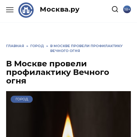
Skip
Москва.ру
18+
to
content
ГЛАВНАЯ
»
ГОРОД
»
В МОСКВЕ ПРОВЕЛИ ПРОФИЛАКТИКУ
ВЕЧНОГО ОГНЯ
В Москве провели
профилактику Вечного
огня
ГОРОД