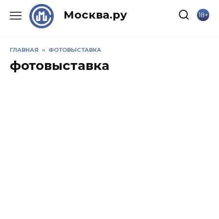
Skip
Москва.ру
18+
to
content
ГЛАВНАЯ
»
ФОТОВЫСТАВКА
фотовыставка