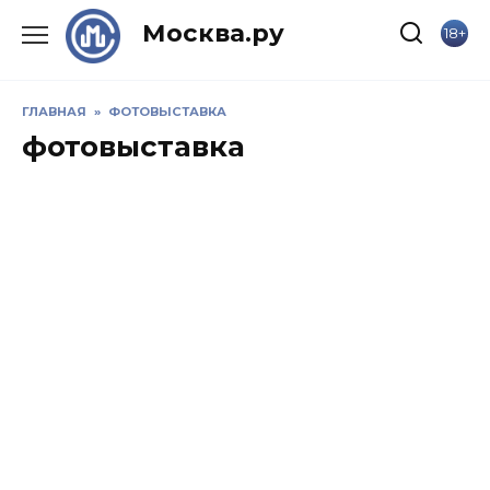
Skip
Москва.ру
18+
to
content
ГЛАВНАЯ
»
ФОТОВЫСТАВКА
фотовыставка