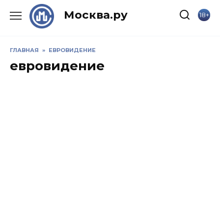
Skip
Москва.ру
18+
to
content
ГЛАВНАЯ
»
ЕВРОВИДЕНИЕ
евровидение