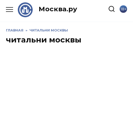
Skip
Москва.ру
18+
to
content
ГЛАВНАЯ
»
ЧИТАЛЬНИ МОСКВЫ
читальни москвы