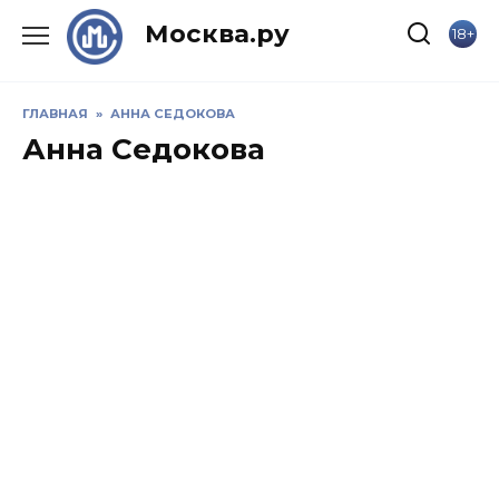
Skip
Москва.ру
18+
to
content
ГЛАВНАЯ
»
АННА СЕДОКОВА
Анна Седокова