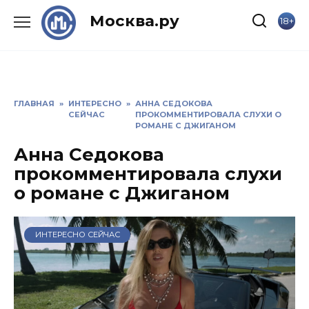
Skip
Москва.ру
18+
to
content
ГЛАВНАЯ
»
ИНТЕРЕСНО
»
АННА СЕДОКОВА
СЕЙЧАС
ПРОКОММЕНТИРОВАЛА СЛУХИ О
РОМАНЕ С ДЖИГАНОМ
Анна Седокова
прокомментировала слухи
о романе с Джиганом
ИНТЕРЕСНО СЕЙЧАС