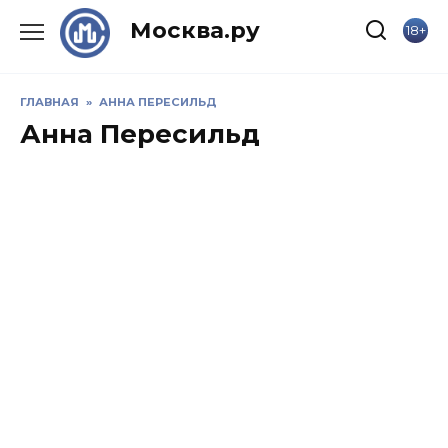
Skip
Москва.ру
18+
to
content
ГЛАВНАЯ
»
АННА ПЕРЕСИЛЬД
Анна Пересильд