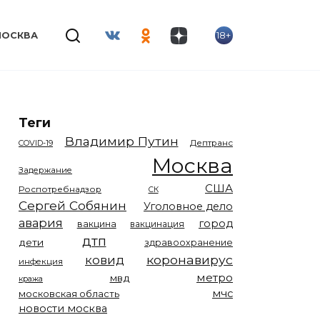
18+
МОСКВА
Теги
Владимир Путин
COVID-19
Дептранс
Москва
Задержание
США
Роспотребнадзор
СК
Сергей Собянин
Уголовное дело
авария
город
вакцина
вакцинация
дтп
дети
здравоохранение
коронавирус
ковид
инфекция
метро
мвд
кража
мчс
московская область
новости москва