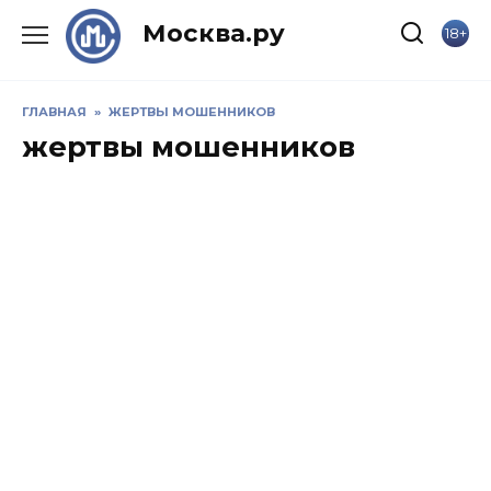
Skip
Москва.ру
18+
to
content
ГЛАВНАЯ
»
ЖЕРТВЫ МОШЕННИКОВ
жертвы мошенников