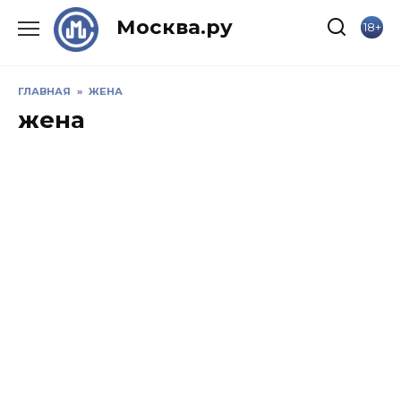
Skip
Москва.ру
18+
to
content
ГЛАВНАЯ
»
ЖЕНА
жена