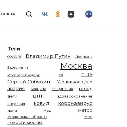
18+
МОСКВА
Теги
Владимир Путин
COVID-19
Дептранс
Москва
Задержание
США
Роспотребнадзор
СК
Сергей Собянин
Уголовное дело
авария
город
вакцина
вакцинация
дтп
дети
здравоохранение
коронавирус
ковид
инфекция
метро
мвд
кража
мчс
московская область
новости москва