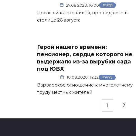
27.08.2020, 16:00
ГОРОД
После сильного ливня, прошедшего в
столице 26 августа
Герой нашего времени:
пенсионер, сердце которого не
выдержало из-за вырубки сада
под ЮВХ
10.08.2020, 14:32
ГОРОД
Варварское отношение к многолетнему
труду местных жителей
Пагинация
1
2
записей