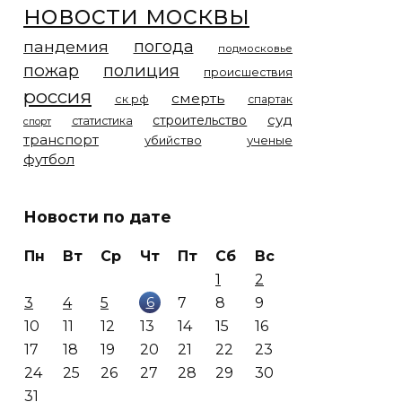
новости москвы
погода
пандемия
подмосковье
пожар
полиция
происшествия
россия
смерть
ск рф
спартак
суд
строительство
статистика
спорт
транспорт
убийство
ученые
футбол
Новости по дате
Пн
Вт
Ср
Чт
Пт
Сб
Вс
1
2
6
3
4
5
7
8
9
10
11
12
13
14
15
16
17
18
19
20
21
22
23
24
25
26
27
28
29
30
31