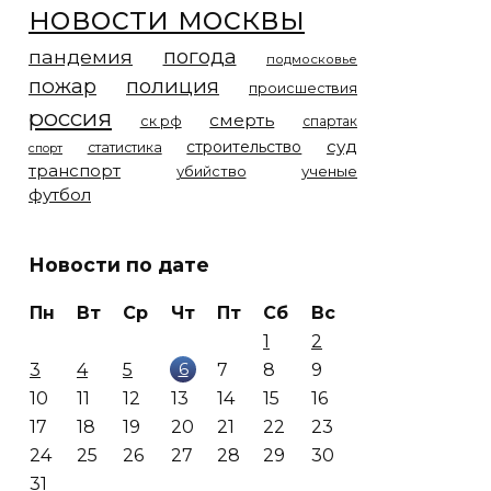
новости москвы
погода
пандемия
подмосковье
пожар
полиция
происшествия
россия
смерть
ск рф
спартак
суд
строительство
статистика
спорт
транспорт
убийство
ученые
футбол
Новости по дате
Пн
Вт
Ср
Чт
Пт
Сб
Вс
1
2
6
3
4
5
7
8
9
10
11
12
13
14
15
16
17
18
19
20
21
22
23
24
25
26
27
28
29
30
31