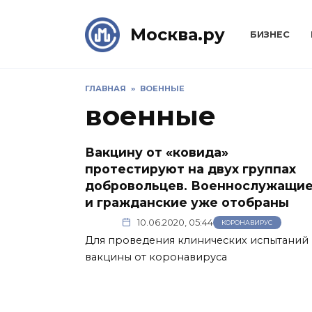
Skip
to
Москва.ру
БИЗНЕС
content
ГЛАВНАЯ
»
ВОЕННЫЕ
военные
Вакцину от «ковида»
протестируют на двух группах
добровольцев. Военнослужащи
и гражданские уже отобраны
10.06.2020, 05:44
КОРОНАВИРУС
Для проведения клинических испытаний
вакцины от коронавируса