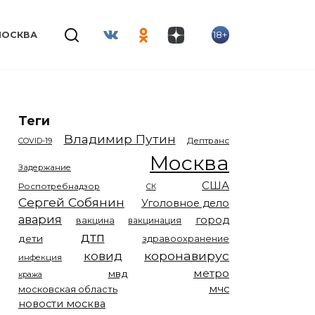
18+
МОСКВА
Теги
Владимир Путин
COVID-19
Дептранс
Москва
Задержание
США
Роспотребнадзор
СК
Сергей Собянин
Уголовное дело
авария
город
вакцина
вакцинация
дтп
дети
здравоохранение
коронавирус
ковид
инфекция
метро
мвд
кража
мчс
московская область
новости москва