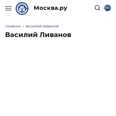
Skip
Москва.ру
18+
to
content
ГЛАВНАЯ
»
ВАСИЛИЙ ЛИВАНОВ
Василий Ливанов