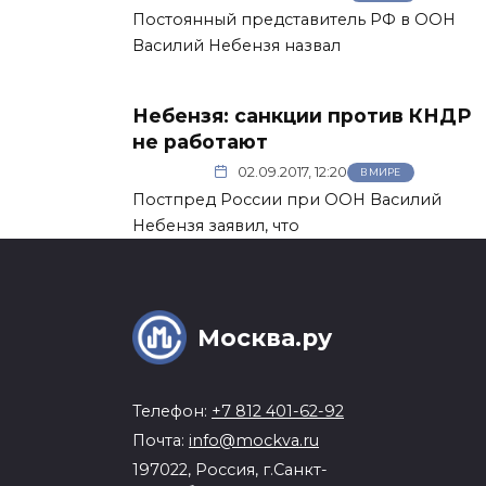
Постоянный представитель РФ в ООН
Василий Небензя назвал
Небензя: санкции против КНДР
не работают
02.09.2017, 12:20
В МИРЕ
Постпред России при ООН Василий
Небензя заявил, что
Москва.ру
Телефон:
+7 812 401-62-92
Почта:
info@mockva.ru
197022, Россия, г.Санкт-