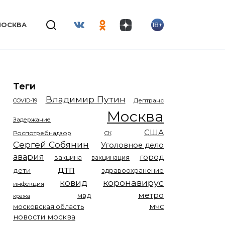
18+
МОСКВА
Теги
Владимир Путин
COVID-19
Дептранс
Москва
Задержание
США
Роспотребнадзор
СК
Сергей Собянин
Уголовное дело
авария
город
вакцина
вакцинация
дтп
дети
здравоохранение
коронавирус
ковид
инфекция
метро
мвд
кража
мчс
московская область
новости москва