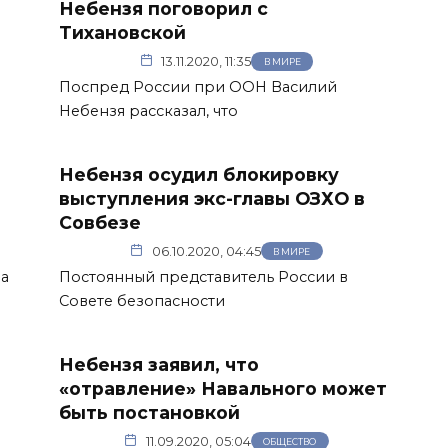
Небензя поговорил с
Тихановской
13.11.2020, 11:35
В МИРЕ
Поспред России при ООН Василий
Небензя рассказал, что
Небензя осудил блокировку
выступления экс-главы ОЗХО в
Совбезе
06.10.2020, 04:45
В МИРЕ
на
Постоянный представитель России в
Совете безопасности
Небензя заявил, что
«отравление» Навального может
быть постановкой
11.09.2020, 05:04
ОБЩЕСТВО