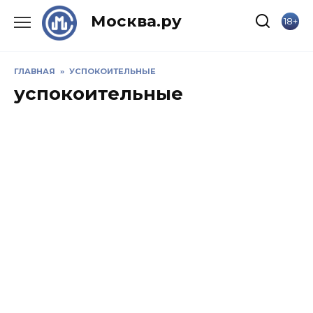
Skip
Москва.ру
18+
to
content
ГЛАВНАЯ
»
УСПОКОИТЕЛЬНЫЕ
успокоительные